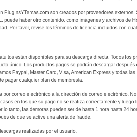
en PluginsYTemas.com son creados por proveedores externos. S
PL, puede haber otro contenido, como imágenes y archivos de H
ad. Por favor, revise los términos de licencia incluidos con cu
atuitos están disponibles para su descarga directa. Todos los
to único. Los productos pagos se podrán descargar después de
amos Paypal, Master Card, Visa, American Express y todas las p
 de pagar cualquier plan de membresía.
por correo electrónico a la dirección de correo electrónico. N
asos en los que su pago no se realiza correctamente y luego t
lo tanto, las demoras pueden ser de hasta 1 hora hasta 24 hor
ués de que se active una alerta de fraude.
escargas realizadas por el usuario.