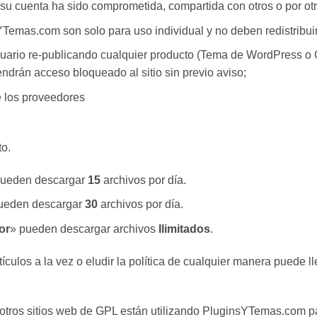
u cuenta ha sido comprometida, compartida con otros o por ot
emas.com son solo para uso individual y no deben redistribuir
suario re-publicando cualquier producto (Tema de WordPress 
drán acceso bloqueado al sitio sin previo aviso;
e los proveedores
to.
pueden descargar
15
archivos por día.
ueden descargar
30
archivos por día.
or
» pueden descargar archivos
Ilimitados
.
ículos a la vez o eludir la política de cualquier manera puede l
otros sitios web de GPL están utilizando PluginsYTemas.com pa