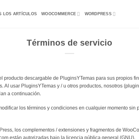
S LOS ARTÍCULOS
WOOCOMMERCE
WORDPRESS
Términos de servicio
r el producto descargable de PluginsYTemas para sus propios fi
s. Al usar PluginsYTemas y / u otros productos, nosotros (plu
lan a continuación.
dificar los términos y condiciones en cualquier momento sin p
dPress, los complementos / extensiones y fragmentos de WooCo
com están autorizadas bajo la licencia pública general (GNU).