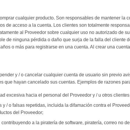
comprar cualquier producto. Son responsables de mantener la c
datos de acceso a la cuenta. Los clientes son totalmente respons
iatamente al Proveedor sobre cualquier uso no autorizado de su 
e de ninguna pérdida o daño que surja de la falla del cliente d
 años o más para registrarse en una cuenta. Al crear una cuent
ender y / o cancelar cualquier cuenta de usuario sin previo avis
es que hayan cancelado sus cuentas. Ejemplos de razones para 
d excesiva hacia el personal del Proveedor y / u otros clientes
 / o falsas repetidas, incluida la difamación contra el Proveedor
ductos del Proveedor;
ontribuyendo a la piratería de software, piratería, correo no de