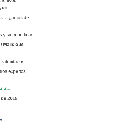
archivos
yon
escargamos de
s y sin modificar
/ Malicious
os ilimitados
ros expertos
3-2.1
o de 2018
ce