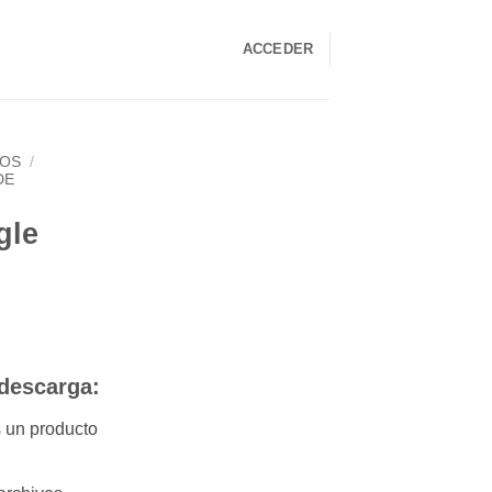
ACCEDER
LOS
/
DE
gle
 descarga:
s un producto