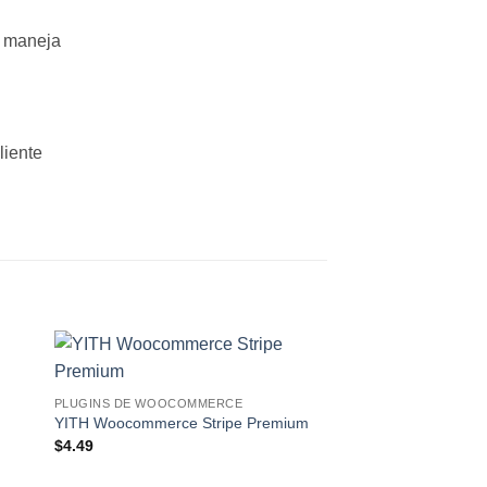
e maneja
liente
o
Lo
PLUGINS DE WOOCOMMERCE
eo!
Deseo!
YITH Woocommerce Stripe Premium
$
4.49