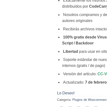
Exactamente los mismos 
distribuidos por
CodeCan
Nosotros compramos y d
autores originales
Recibirás archivos intacto
100% gratis desde Virus 
Script / Backdoor
Libertad
para usar en siti
Soporte estándar de nuest
internos (gratis / de pago)
Versión del artículo:
CC-V
Actualizado:
7 de febrer
Lo Deseo!
Categoría:
Plugins de Woocommer