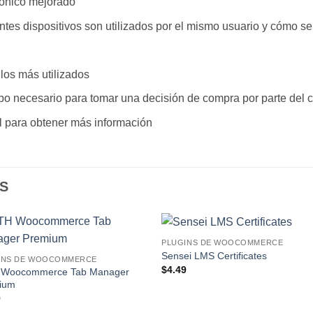
rónico mejorado
tes dispositivos son utilizados por el mismo usuario y cómo s
os más utilizados
o necesario para tomar una decisión de compra por parte del c
al para obtener más información
S
PLUGINS DE WOOCOMMERCE
Lo
L
Sensei LMS Certificates
INS DE WOOCOMMERCE
Deseo!
Des
$
4.49
 Woocommerce Tab Manager
ium
9