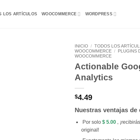
S LOS ARTÍCULOS
WOOCOMMERCE
WORDPRESS
INICIO
/
TODOS LOS ARTÍCU
WOOCOMMERCE
/
PLUGINS 
WOOCOMMERCE
Lo
Actionable Goo
Deseo!
Analytics
4.49
$
Nuestras ventajas de
Por solo
$ 5.00
, ¡recibirá
original!