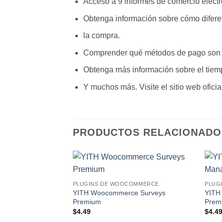
Acceso a 9 informes de comercio elect
Obtenga información sobre cómo diferen
la compra.
Comprender qué métodos de pago son l
Obtenga más información sobre el tiemp
Y muchos más. Visite el sitio web ofici
PRODUCTOS RELACIONADO
Lo
PLUGINS DE WOOCOMMERCE
PLUG
Deseo!
YITH Woocommerce Surveys
YITH
Premium
Prem
$
4.49
$
4.4