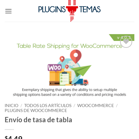
Saltar
al
contenido
Lo
Deseo!
INICIO
/
TODOS LOS ARTÍCULOS
/
WOOCOMMERCE
/
PLUGINS DE WOOCOMMERCE
Envío de tasa de tabla
4.49
$