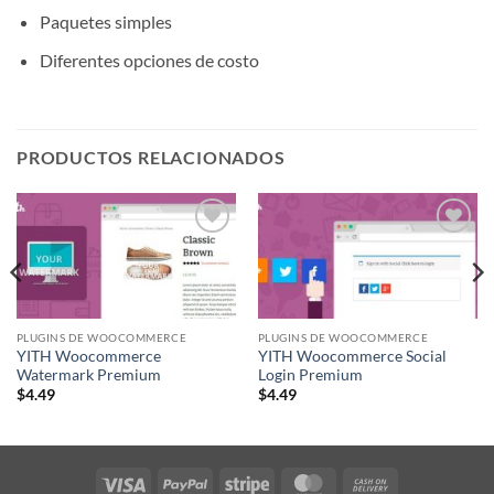
Paquetes simples
Diferentes opciones de costo
PRODUCTOS RELACIONADOS
Lo
Lo
Deseo!
Deseo!
PLUGINS DE WOOCOMMERCE
PLUGINS DE WOOCOMMERCE
YITH Woocommerce
YITH Woocommerce Social
Watermark Premium
Login Premium
$
4.49
$
4.49
Visa
PayPal
Stripe
MasterCard
Cash