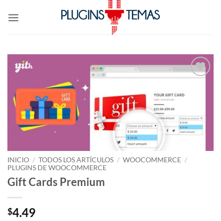
Saltar
al
contenido
Lo
Deseo!
INICIO
/
TODOS LOS ARTÍCULOS
/
WOOCOMMERCE
/
PLUGINS DE WOOCOMMERCE
Gift Cards Premium
4.49
$