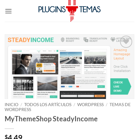
Saltar
al
contenido
Lo
Deseo!
INICIO
/
TODOS LOS ARTÍCULOS
/
WORDPRESS
/
TEMAS DE
WORDPRESS
MyThemeShop SteadyIncome
4.49
$