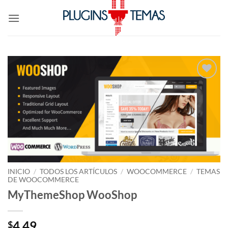
Saltar
al
contenido
Lo
Deseo!
INICIO
/
TODOS LOS ARTÍCULOS
/
WOOCOMMERCE
/
TEMAS
DE WOOCOMMERCE
MyThemeShop WooShop
4.49
$