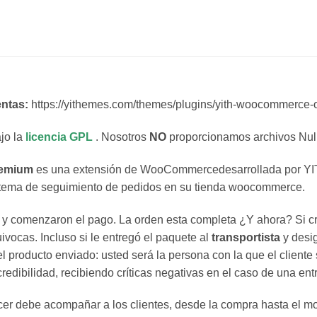
ntas:
https://yithemes.com/themes/plugins/yith-woocommerce-or
jo la
licencia GPL
. Nosotros
NO
proporcionamos archivos Null
remium
es una extensión de WooCommercedesarrollada por 
istema de seguimiento de pedidos en su tienda woocommerce.
y comenzaron el pago. La orden esta completa ¿Y ahora? Si cre
uivocas. Incluso si le entregó el paquete al
transportista
y desi
l producto enviado: usted será la persona con la que el cliente
redibilidad, recibiendo críticas negativas en el caso de una entr
recer debe acompañar a los clientes, desde la compra hasta el m