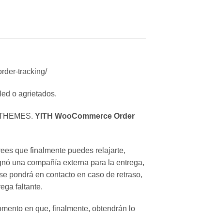
der-tracking/
ed o agrietados.
YITHEMES.
YITH WooCommerce Order
es que finalmente puedes relajarte,
gnó una compañía externa para la entrega,
 se pondrá en contacto en caso de retraso,
ega faltante.
omento en que, finalmente, obtendrán lo