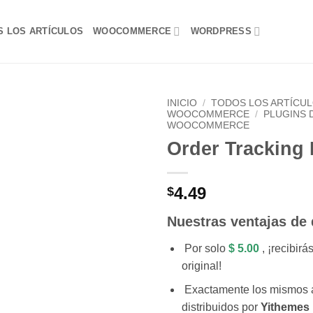
S LOS ARTÍCULOS
WOOCOMMERCE
WORDPRESS
INICIO
/
TODOS LOS ARTÍCU
WOOCOMMERCE
/
PLUGINS 
WOOCOMMERCE
Lo
Order Tracking
Deseo!
4.49
$
Nuestras ventajas de
Por solo
$ 5.00
, ¡recibirá
original!
Exactamente los mismos 
distribuidos por
Yithemes