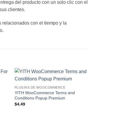
ntrega del producto con un solo clic con el
sus clientes.
 relacionados con el tiempo y la
o.
o
Lo
PLUGINS DE WOOCOMMERCE
eo!
Deseo!
YITH WooCommerce Terms and
Conditions Popup Premium
$
4.49
PLUGINS DE WOOCO
YITH WooCommerce 
Premium
$
4.49