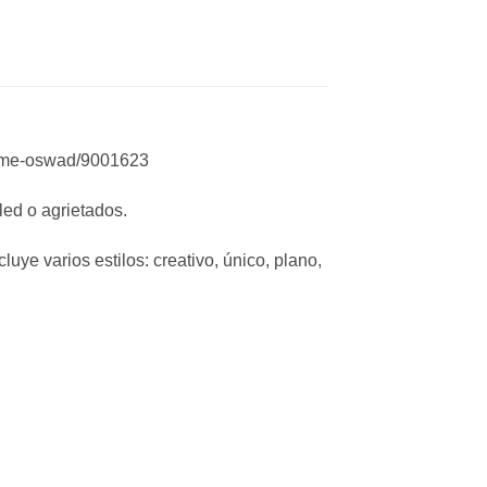
theme-oswad/9001623
ed o agrietados.
cluye varios estilos: creativo, único, plano,