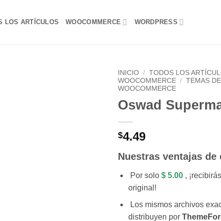
S LOS ARTÍCULOS
WOOCOMMERCE
WORDPRESS
INICIO
/
TODOS LOS ARTÍCU
WOOCOMMERCE
/
TEMAS D
WOOCOMMERCE
Lo
Oswad Superma
Deseo!
4.49
$
Nuestras ventajas de
Por solo
$ 5.00
, ¡recibirá
original!
Los mismos archivos exac
distribuyen por
ThemeFor