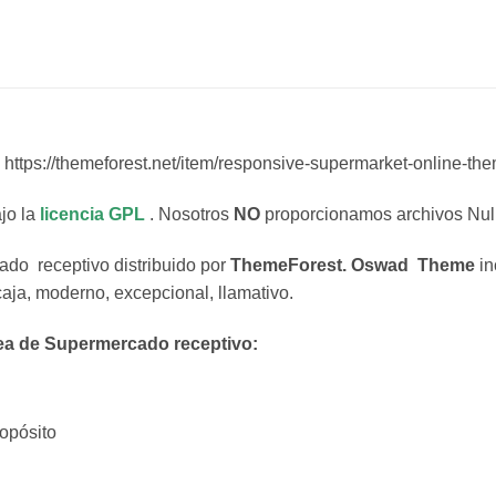
https://themeforest.net/item/responsive-supermarket-online-
jo la
licencia GPL
. Nosotros
NO
proporcionamos archivos Null
ado receptivo distribuido por
ThemeForest. Oswad Theme
in
caja, moderno, excepcional, llamativo.
nea de Supermercado receptivo:
ropósito