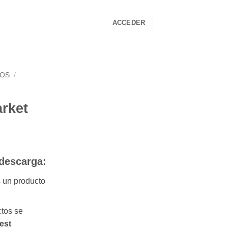
ACCEDER
LOS
/
E
rket
 descarga:
s un producto
tos se
est