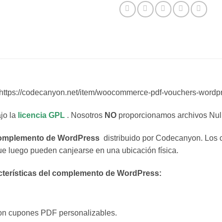
https://codecanyon.net/item/woocommerce-pdf-vouchers-wordp
jo la
licencia GPL
. Nosotros
NO
proporcionamos archivos Null
omplemento de WordPress
distribuido por Codecanyon. L
e luego pueden canjearse en una ubicación física.
erísticas del complemento de WordPress:
con cupones PDF personalizables.