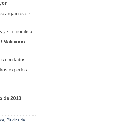
yon
escargamos de
s y sin modificar
/ Malicious
os ilimitados
ros expertos
ro de 2018
rce
,
Plugins de