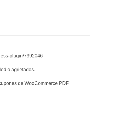
ress-plugin/7392046
ed o agrietados.
os cupones de WooCommerce PDF