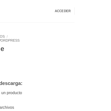
ACCEDER
LOS
/
WORDPRESS
de
 descarga:
s un producto
archivos