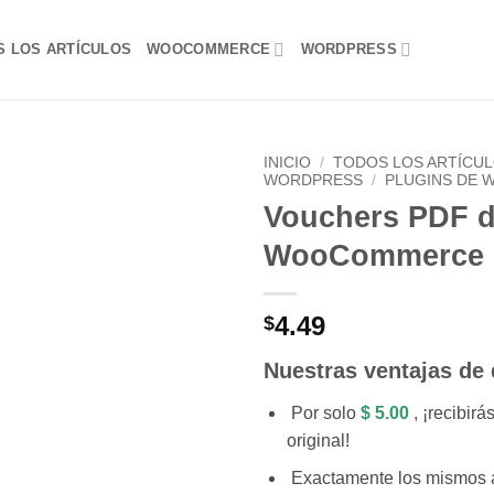
S LOS ARTÍCULOS
WOOCOMMERCE
WORDPRESS
INICIO
/
TODOS LOS ARTÍCU
WORDPRESS
/
PLUGINS DE 
Vouchers PDF 
Lo
Deseo!
WooCommerce
4.49
$
Nuestras ventajas de
Por solo
$ 5.00
, ¡recibirá
original!
Exactamente los mismos 