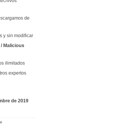
archivos
escargamos de
s y sin modificar
/ Malicious
os ilimitados
ros expertos
mbre de 2019
ce