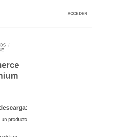
ACCEDER
LOS
/
DE
erce
mium
 descarga:
ás un producto