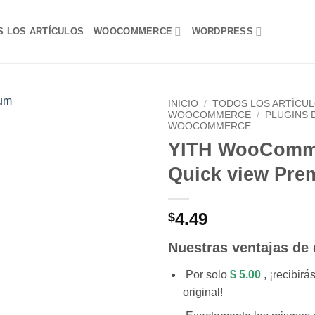
S LOS ARTÍCULOS
WOOCOMMERCE
WORDPRESS
INICIO
/
TODOS LOS ARTÍCU
WOOCOMMERCE
/
PLUGINS 
WOOCOMMERCE
Lo
YITH WooComm
Deseo!
Quick view Pre
4.49
$
Nuestras ventajas de
Por solo
$ 5.00
, ¡recibir
original!