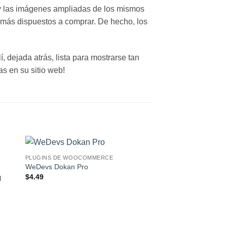
o y las imágenes ampliadas de los mismos
 más dispuestos a comprar. De hecho, los
, dejada atrás, lista para mostrarse tan
s en su sitio web!
PLUGINS DE WOOCOMMERCE
o
Lo
WeDevs Dokan Pro
eo!
Deseo!
$
4.49
l
PLUGINS DE WOOCO
Sensei LMS