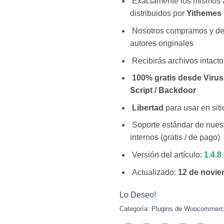
Exactamente los mismos 
distribuidos por
Yithemes
Nosotros compramos y d
autores originales
Recibirás archivos intacto
100% gratis desde Virus 
Script / Backdoor
Libertad
para usar en siti
Soporte estándar de nuest
internos (gratis / de pago)
Versión del artículo:
1.4.8
Actualizado:
12 de novie
Lo Deseo!
Categoría:
Plugins de Woocommer