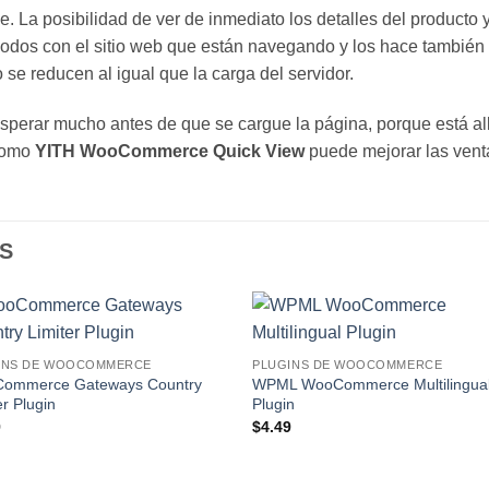
le. La posibilidad de ver de inmediato los detalles del product
odos con el sitio web que están navegando y los hace también
o se reducen al igual que la carga del servidor.
esperar mucho antes de que se cargue la página, porque está allí
 como
YITH WooCommerce Quick View
puede mejorar las venta
S
Lo
L
INS DE WOOCOMMERCE
PLUGINS DE WOOCOMMERCE
Deseo!
Des
ommerce Gateways Country
WPML WooCommerce Multilingua
er Plugin
Plugin
9
$
4.49