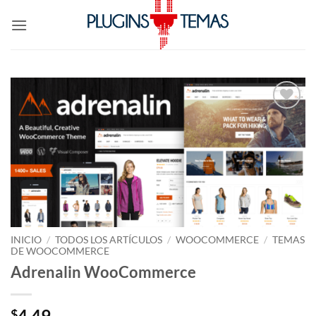
Saltar
al
contenido
Lo
Deseo!
INICIO
/
TODOS LOS ARTÍCULOS
/
WOOCOMMERCE
/
TEMAS
DE WOOCOMMERCE
Adrenalin WooCommerce
4.49
$