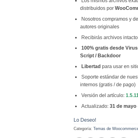
Los mismos archivos exac
distribuidos por
WooComm
Nosotros compramos y d
autores originales
Recibirás archivos intacto
100% gratis desde Virus 
Script / Backdoor
Libertad
para usar en siti
Soporte estándar de nuest
internos (gratis / de pago)
Versión del artículo:
1.5.1
Actualizado:
31 de mayo 
Lo Deseo!
Categoría:
Temas de Woocommerc