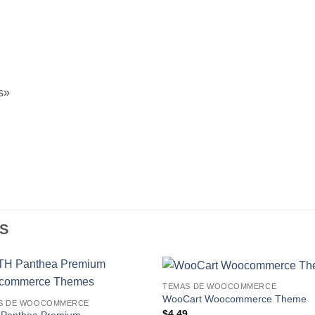
s»
S
TEMAS DE WOOCOMMERCE
Lo
L
WooCart Woocommerce Theme
S DE WOOCOMMERCE
Deseo!
Des
$
4.49