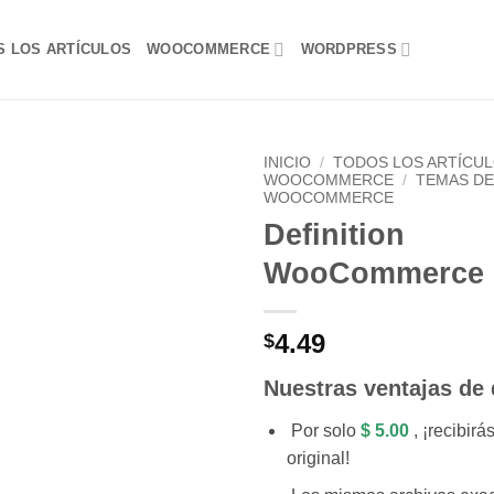
S LOS ARTÍCULOS
WOOCOMMERCE
WORDPRESS
INICIO
/
TODOS LOS ARTÍCU
WOOCOMMERCE
/
TEMAS D
WOOCOMMERCE
Lo
Definition
Deseo!
WooCommerce
4.49
$
Nuestras ventajas de
Por solo
$ 5.00
, ¡recibir
original!