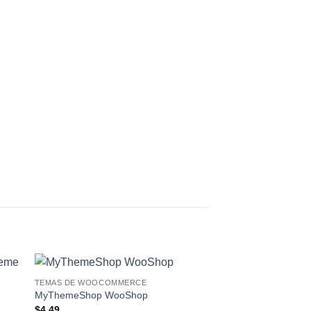
TEMAS DE WOOCOMMERCE
o
Lo
MyThemeShop WooShop
eo!
Deseo!
$
4.49