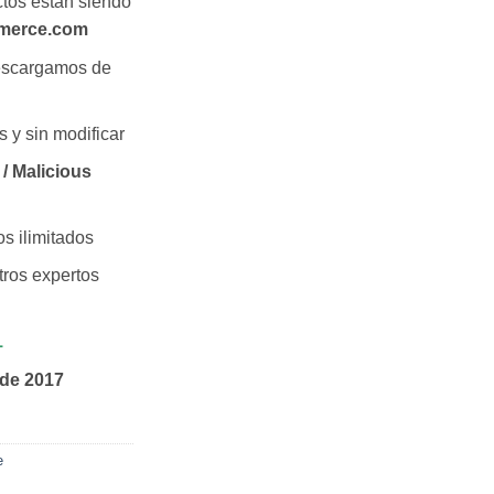
tos están siendo
erce.com
escargamos de
s y sin modificar
/ Malicious
os ilimitados
ros expertos
1
de 2017
e