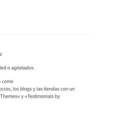
/
ed o agrietados.
o como
cios, los blogs y las tiendas con un
oThemes» y «Testimonials by