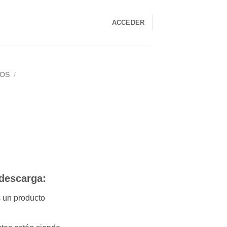
ACCEDER
LOS
/
E
 descarga:
ás un producto